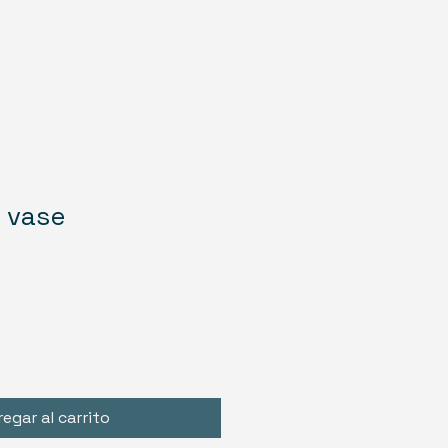
ón
t Us
Bookings
Catalog
Loyalty
 vase
o
egar al carrito