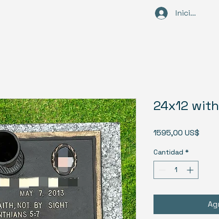
Home
Iniciar sesi
Abou
24x12 with
Preci
1595,00 US$
Cantidad
*
Agr