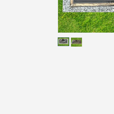
Memorial de monumentos
EE. UU.