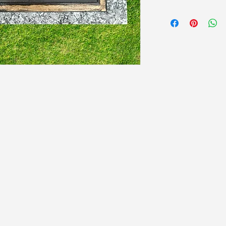
 de
305-859-065
gonzalezbron
3150 E 11th Av